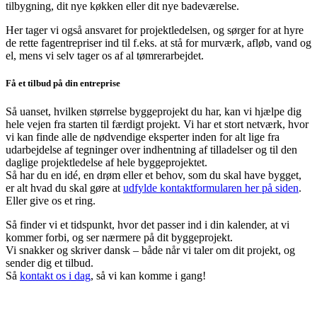
tilbygning, dit nye køkken eller dit nye badeværelse.
Her tager vi også ansvaret for projektledelsen, og sørger for at hyre
de rette fagentrepriser ind til f.eks. at stå for murværk, afløb, vand og
el, mens vi selv tager os af al tømrerarbejdet.
Få et tilbud på din entreprise
Så uanset, hvilken størrelse byggeprojekt du har, kan vi hjælpe dig
hele vejen fra starten til færdigt projekt. Vi har et stort netværk, hvor
vi kan finde alle de nødvendige eksperter inden for alt lige fra
udarbejdelse af tegninger over indhentning af tilladelser og til den
daglige projektledelse af hele byggeprojektet.
Så har du en idé, en drøm eller et behov, som du skal have bygget,
er alt hvad du skal gøre at
udfylde kontaktformularen her på siden
.
Eller give os et ring.
Så finder vi et tidspunkt, hvor det passer ind i din kalender, at vi
kommer forbi, og ser nærmere på dit byggeprojekt.
Vi snakker og skriver dansk – både når vi taler om dit projekt, og
sender dig et tilbud.
Så
kontakt os i dag
, så vi kan komme i gang!