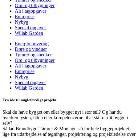
Om- og tilbygninger
Alt i tagopgaver
Entreprise
Nybyg
Special opgaver
Willab Garden
Energirenovering
Døre og vinduer
Tømrer og snedker
Om- og tilbygninger
Alt i tagopgaver
Entreprise
Nybyg
Special opgaver
Willab Garden
Fra ide til nøglefærdigt projekt
Skal du have bygget om eller bygget nyt i stor stil? Og har du
hverken lysten, tiden eller kompetencerne til at stå for dit byggeri
selv?
Så lad Brandbyge Tømrer & Montage stå for hele byggeprojektet
lige fra udarbejdelse af tegninger, projektering og projektledelse over