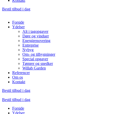
Kontakt
Bestil tilbud i dag
Forside
Ydelser
Alt i tagopgaver
Døre og vinduer
Energirenovering
Entreprise
Nybyg
Om- og tilbygninger
Special opgaver
Tømrer og snedker
Willab Garden
Referencer
Om os
Kontakt
Bestil tilbud i dag
Bestil tilbud i dag
Forside
Ydelser