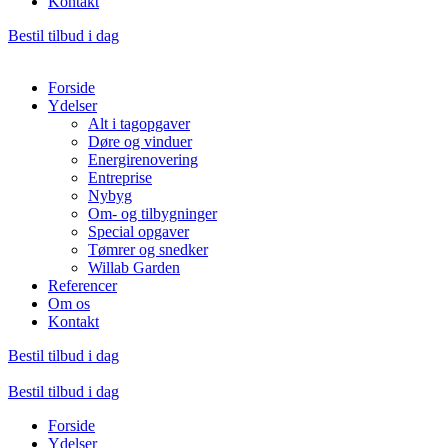
Kontakt
Bestil tilbud i dag
Forside
Ydelser
Alt i tagopgaver
Døre og vinduer
Energirenovering
Entreprise
Nybyg
Om- og tilbygninger
Special opgaver
Tømrer og snedker
Willab Garden
Referencer
Om os
Kontakt
Bestil tilbud i dag
Bestil tilbud i dag
Forside
Ydelser