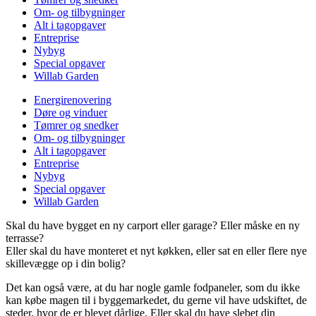
Om- og tilbygninger
Alt i tagopgaver
Entreprise
Nybyg
Special opgaver
Willab Garden
Energirenovering
Døre og vinduer
Tømrer og snedker
Om- og tilbygninger
Alt i tagopgaver
Entreprise
Nybyg
Special opgaver
Willab Garden
Skal du have bygget en ny carport eller garage? Eller måske en ny
terrasse?
Eller skal du have monteret et nyt køkken, eller sat en eller flere nye
skillevægge op i din bolig?
Det kan også være, at du har nogle gamle fodpaneler, som du ikke
kan købe magen til i byggemarkedet, du gerne vil have udskiftet, de
steder, hvor de er blevet dårlige. Eller skal du have slebet din