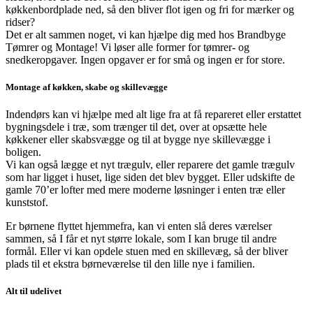
køkkenbordplade ned, så den bliver flot igen og fri for mærker og
ridser?
Det er alt sammen noget, vi kan hjælpe dig med hos Brandbyge
Tømrer og Montage! Vi løser alle former for tømrer- og
snedkeropgaver. Ingen opgaver er for små og ingen er for store.
Montage af køkken, skabe og skillevægge
Indendørs kan vi hjælpe med alt lige fra at få repareret eller erstattet
bygningsdele i træ, som trænger til det, over at opsætte hele
køkkener eller skabsvægge og til at bygge nye skillevægge i
boligen.
Vi kan også lægge et nyt trægulv, eller reparere det gamle trægulv
som har ligget i huset, lige siden det blev bygget. Eller udskifte de
gamle 70’er lofter med mere moderne løsninger i enten træ eller
kunststof.
Er børnene flyttet hjemmefra, kan vi enten slå deres værelser
sammen, så I får et nyt større lokale, som I kan bruge til andre
formål. Eller vi kan opdele stuen med en skillevæg, så der bliver
plads til et ekstra børneværelse til den lille nye i familien.
Alt til udelivet