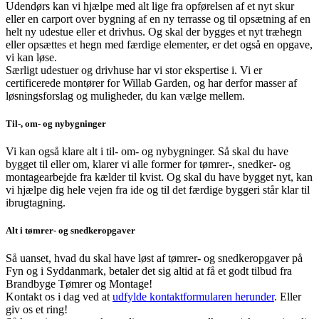
Udendørs kan vi hjælpe med alt lige fra opførelsen af et nyt skur
eller en carport over bygning af en ny terrasse og til opsætning af en
helt ny udestue eller et drivhus. Og skal der bygges et nyt træhegn
eller opsættes et hegn med færdige elementer, er det også en opgave,
vi kan løse.
Særligt udestuer og drivhuse har vi stor ekspertise i. Vi er
certificerede montører for Willab Garden, og har derfor masser af
løsningsforslag og muligheder, du kan vælge mellem.
Til-, om- og nybygninger
Vi kan også klare alt i til- om- og nybygninger. Så skal du have
bygget til eller om, klarer vi alle former for tømrer-, snedker- og
montagearbejde fra kælder til kvist. Og skal du have bygget nyt, kan
vi hjælpe dig hele vejen fra ide og til det færdige byggeri står klar til
ibrugtagning.
Alt i tømrer- og snedkeropgaver
Så uanset, hvad du skal have løst af tømrer- og snedkeropgaver på
Fyn og i Syddanmark, betaler det sig altid at få et godt tilbud fra
Brandbyge Tømrer og Montage!
Kontakt os i dag ved at
udfylde kontaktformularen herunder
. Eller
giv os et ring!